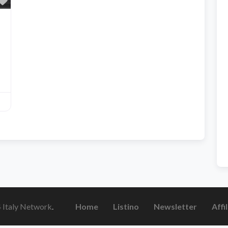
4 Italy Network
.
Home
Listino
Newsletter
Affi