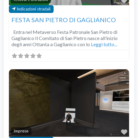
Pre
Indicazioni stradali
FESTA SAN PIETRO DI GAGLIANICO
Entra nel Metaverso Festa Patronale San Pietro di
Gaglianico Il Comitato di San Pietro nasce all’inizio
degli anni Ottanta a Gaglianico con lo
Leggi tutto...
Pre
imprese