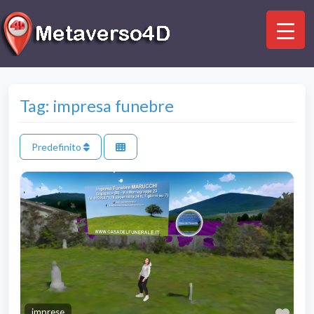
Tag: impresa funebre
Predefinito
Pre
imprese